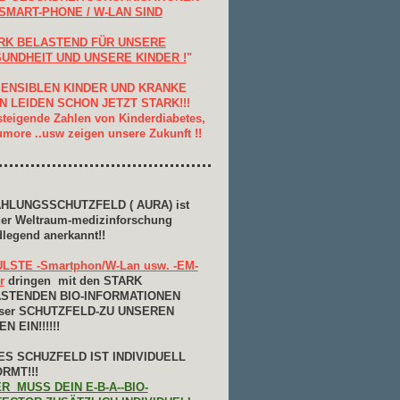
SMART-PHONE / W-LAN SIND
RK BELASTEND FÜR UNSERE
UNDHEIT UND UNSERE KINDER !
"
ENSIBLEN KINDER UND KRANKE
 LEIDEN SCHON JETZT STARK!!!
 steigende Zahlen von Kinderdiabetes,
more ..usw zeigen unsere Zukunft !!
HLUNGSSCHUTZFELD ( AURA) ist
der Weltraum-medizinforschung
legend anerkannt!!
LSTE -Smartphon/W-Lan usw. -EM-
r
dringen mit den STARK
STENDEN BIO-INFORMATIONEN
nser SCHUTZFELD-ZU UNSEREN
N EIN!!!!!!
ES SCHUZFELD IST INDIVIDUELL
RMT!!!
R MUSS DEIN E-B-A--BIO-