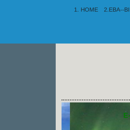
1. HOME
2.EBA--
E