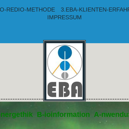
BIO-REDIO-METHODE
3.EBA-KLIENTEN-ERFA
IMPRESSUM
-nergethik B-ioinformation A-nwend