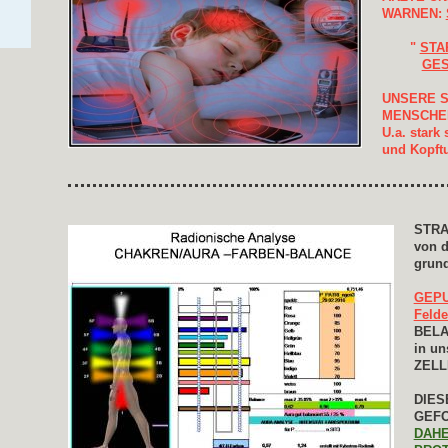
WARNEN:
"
STA
GES
UNSERE S
MENSCHEN
U.a. stark
und Kopftu
STRA
von 
grund
GEPU
Felde
BELA
in u
ZELLE
DIES
GEFO
DAHE