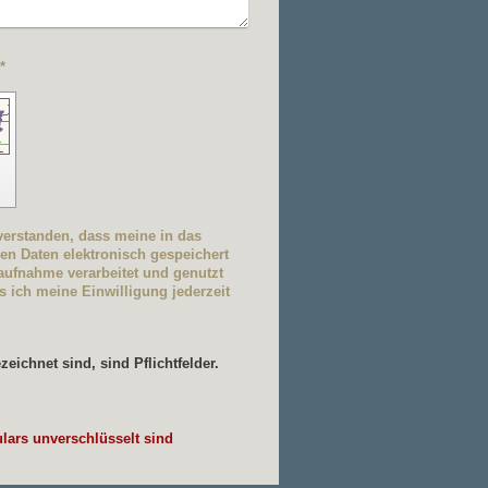
aptcha (Spam-Schutz-Code): *
n
nverstanden, dass meine in das
en Daten elektronisch gespeichert
ufnahme verarbeitet und genutzt
s ich meine Einwilligung jederzeit
eichnet sind, sind Pflichtfelder.
ulars unverschlüsselt sind