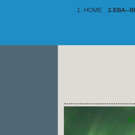
1. HOME
2.EBA--
E