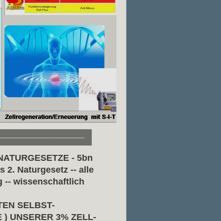
-------------------------------------------
 NATURGESETZE - 5bn
. Naturgesetz -- alle
 -- wissenschaftlich
EN SELBST-
) UNSERER 3% ZELL-