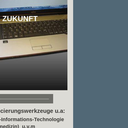
R ZUKUNFT
-------------------------------------------
cierungswerkzeuge u.a:
Informations-Technologie
edizin) u.v.m