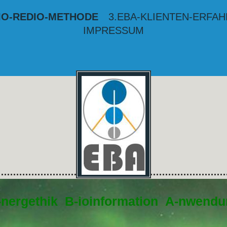
BIO-REDIO-METHODE
3.EBA-KLIENTEN-ERFA
IMPRESSUM
-nergethik B-ioinformation A-nwend