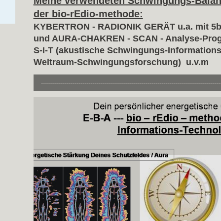
Meine verwendeten Schwingungs-Balan
der bio-rEdio-methode:
KYBERTRON - RADIONIK GERÄT u.a. mit 5
und AURA-CHAKREN - SCAN - Analyse-Prog
S-I-T (akustische Schwingungs-Informations
Weltraum-Schwingungsforschung) u.v.m
-------------------------------------------------------------------------------------------
-