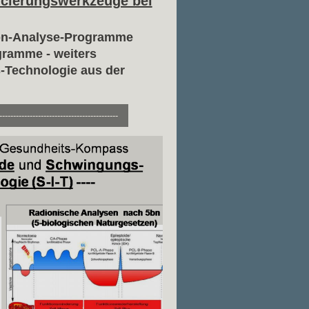
cierungswerkzeuge bei
bn-Analyse-Programme
ramme - weiters
-Technologie aus der
-------------------------------------------